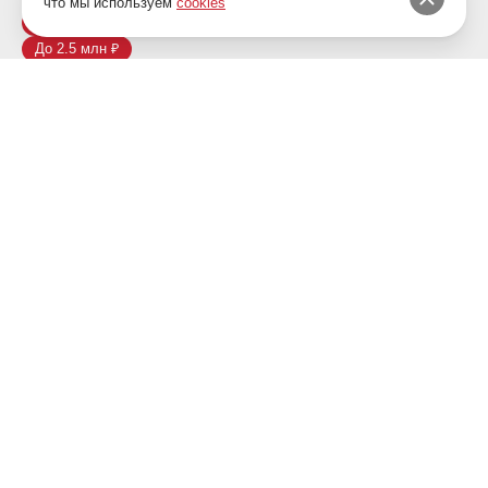
что мы используем
cookies
С полным приводом
До 1.5 млн ₽
Не старше 5 лет
До 2.5 млн ₽
Купить
Купить авто
Обмен авто
Предзаказ
Продать
Выкуп авто
Оценка авто
Услуги
Автокредитование
Комиссия
Автострахование
О компании
Контакты
Акции
Информация
Отзывы