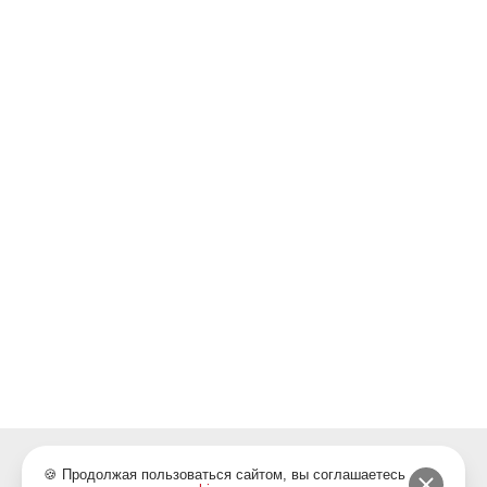
Email/Соц. сети
probeg76@ya.ru
/
Телефон
+7 (4852) 58-13-52
Ежедневно: 09:00-20:00
Показать на карте
Заказать звонок
Популярные запросы
🍪 Продолжая пользоваться сайтом, вы соглашаетесь