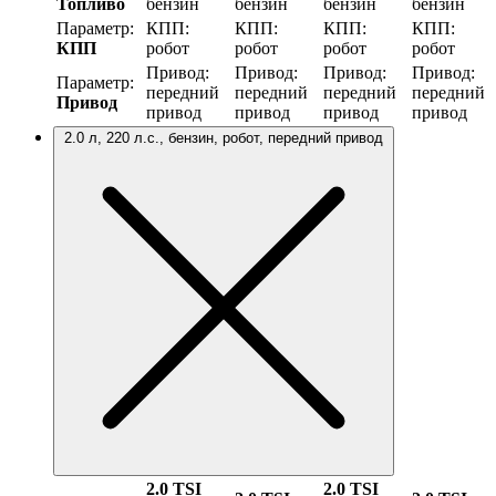
Топливо
бензин
бензин
бензин
бензин
Параметр:
КПП:
КПП:
КПП:
КПП:
КПП
робот
робот
робот
робот
Привод:
Привод:
Привод:
Привод:
Параметр:
передний
передний
передний
передний
Привод
привод
привод
привод
привод
2.0 л, 220 л.с., бензин, робот, передний привод
2.0 TSI
2.0 TSI