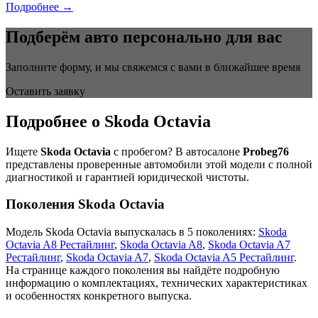
Подробнее →
Подберём авто персонально для вас
Заполните форму, и мы свяжемся с вами в ближайшее время
Оставить заявку
Подробнее о Skoda Octavia
Ищете
Skoda Octavia
с пробегом? В автосалоне
Probeg76
представлены проверенные автомобили этой модели с полной
диагностикой и гарантией юридической чистоты.
Поколения Skoda Octavia
Модель Skoda Octavia выпускалась в 5 поколениях:
Skoda
Octavia A8 Рестайлинг
,
Skoda Octavia A8
,
Skoda Octavia A7
Рестайлинг
,
Skoda Octavia A7
,
Skoda Octavia A5 Рестайлинг
.
На странице каждого поколения вы найдёте подробную
информацию о комплектациях, технических характеристиках
и особенностях конкретного выпуска.