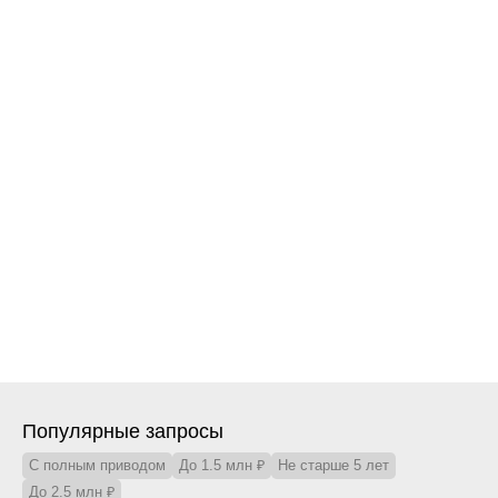
probeg76@ya.ru
/
Телефон
+7 (4852) 58-13-52
Ежедневно: 09:00-20:00
Показать на карте
Заказать звонок
Популярные запросы
С полным приводом
До 1.5 млн ₽
Не старше 5 лет
До 2.5 млн ₽