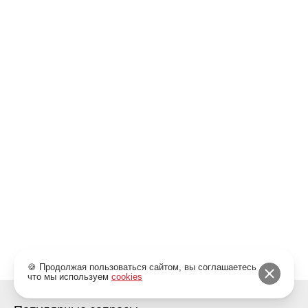
г. Ярославль, Советская улица, 26
Email/Соц. сети
probeg76@ya.ru
/
Телефон
+7 (4852) 58-13-52
Ежедневно: 09:00-20:00
Показать на карте
Заказать звонок
🍪 Продолжая пользоваться сайтом, вы соглашаетесь
что мы используем
cookies