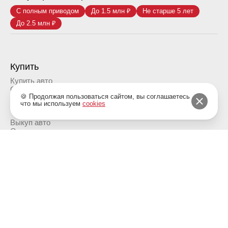
С полным приводом
До 1.5 млн ₽
Не старше 5 лет
До 2.5 млн ₽
Купить
Купить авто
Обмен авто
🍪 Продолжая пользоваться сайтом, вы соглашаетесь
Предзаказ
что мы используем
cookies
Продать
Выкуп авто
Оценка авто
Услуги
Автокредитование
Комиссия
Автострахование
О компании
Контакты
Акции
Информация
Отзывы