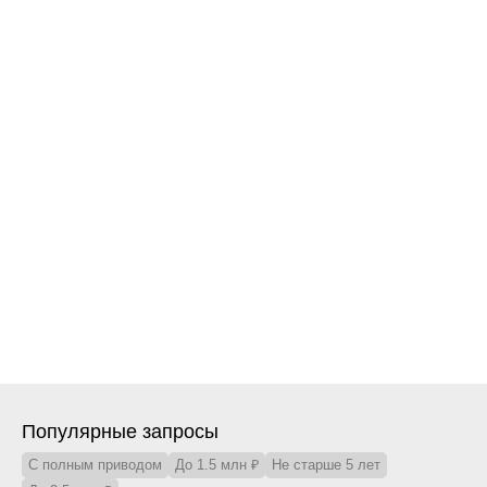
Email/Соц. сети
probeg76@ya.ru
/
Телефон
+7 (4852) 58-13-52
Ежедневно: 09:00-20:00
Показать на карте
Заказать звонок
Популярные запросы
С полным приводом
До 1.5 млн ₽
Не старше 5 лет