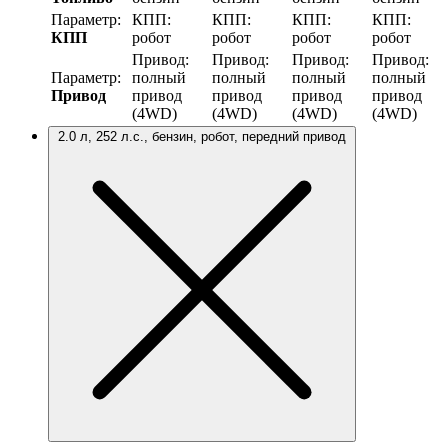
Параметр:
КПП:
КПП:
КПП:
КПП:
КПП
робот
робот
робот
робот
Привод:
Привод:
Привод:
Привод:
Параметр:
полный
полный
полный
полный
Привод
привод
привод
привод
привод
(4WD)
(4WD)
(4WD)
(4WD)
2.0 л, 252 л.с., бензин, робот, передний привод