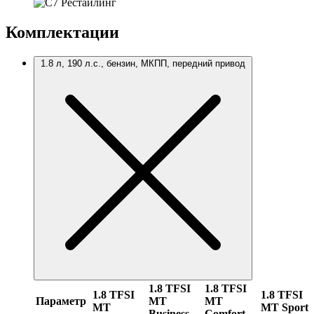
Комплектации
1.8 л, 190 л.с., бензин, МКПП, передний привод
1.8 TFSI
1.8 TFSI
1.8 TFSI
1.8 TFSI
Параметр
MT
MT
MT
MT Sport
Business
Comfort